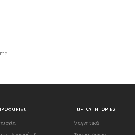
ime.
ΗΡΟΦΟΡΙΕΣ
TOP ΚΑΤΗΓΟΡΙΕΣ
ταιρεία
Μαγνητικά
ποι Πληρωμής &
Φυσικό δέρμα