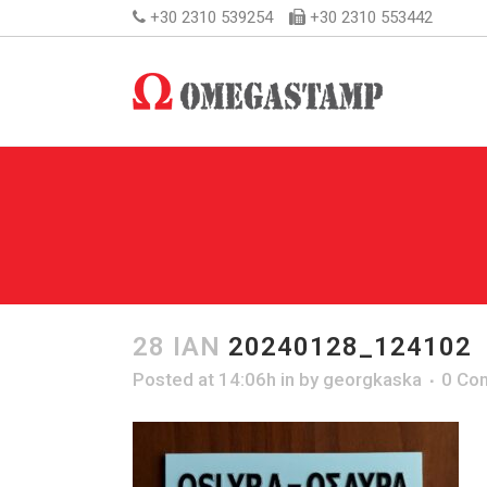
+30 2310 539254
+30 2310 553442
28 ΙΑΝ
20240128_124102
Posted at 14:06h
in
by
georgkaska
0 Co