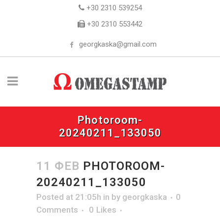
+30 2310 539254
+30 2310 553442
georgkaska@gmail.com
Photoroom-
20240211_133050
11 ΦΕΒ
PHOTOROOM-
20240211_133050
Posted at 21:05h
in
by
georgkaska
0
Comments
0
Likes