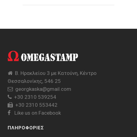
Β. Ηρακλείου 3 με Κατούνη, Κέντρο
Θεσσαλονίκης, 546 25
georgkaska@gmail.com
+30 2310 539254
+30 2310 553442
Like us on Facebook
ΠΛΗΡΟΦΟΡΙΕΣ