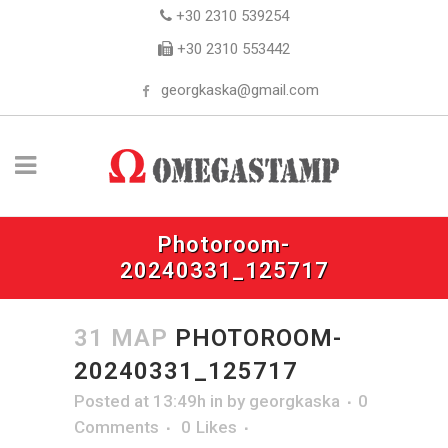
+30 2310 539254
+30 2310 553442
georgkaska@gmail.com
Photoroom-
20240331_125717
31 ΜΑΡ
PHOTOROOM-
20240331_125717
Posted at 13:49h
in
by
georgkaska
0
Comments
0
Likes