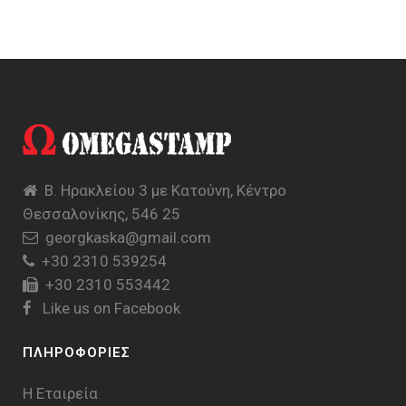
Β. Ηρακλείου 3 με Κατούνη, Κέντρο
Θεσσαλονίκης, 546 25
georgkaska@gmail.com
+30 2310 539254
+30 2310 553442
Like us on Facebook
ΠΛΗΡΟΦΟΡΙΕΣ
Η Εταιρεία