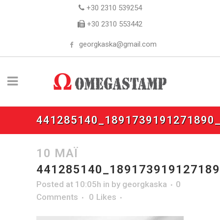
+30 2310 539254
+30 2310 553442
georgkaska@gmail.com
441285140_1891739191271890
10 ΜΆΙ
441285140_18917391912718
Posted at 10:05h
in
by
georgkaska
0
Comments
0
Likes