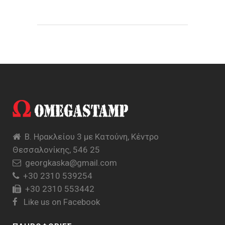
Β. Ηρακλείου 3 με Κατούνη, Κέντρο
Θεσσαλονίκης, 546 25
georgkaska@gmail.com
+30 2310 539254
+30 2310 553442
Like us on Facebook