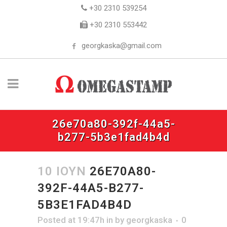
+30 2310 539254
+30 2310 553442
georgkaska@gmail.com
26e70a80-392f-44a5-
b277-5b3e1fad4b4d
10 ΙΟΎΝ
26E70A80-
392F-44A5-B277-
5B3E1FAD4B4D
Posted at 19:47h
in
by
georgkaska
0