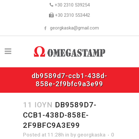
+30 2310 539254
+30 2310 553442
georgkaska@gmail.com
db9589d7-ccb1-438d-
858e-2f9bfc9a3e99
11 ΙΟΎΝ
DB9589D7-
CCB1-438D-858E-
2F9BFC9A3E99
Posted at 11:28h
in
by
georgkaska
0