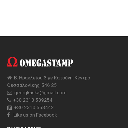
Β. Ηρακλείου 3 με Κατούνη, Κέντρο
Θεσσαλονίκης, 546 25
georgkaska@gmail.com
+30 2310 539254
+30 2310 553442
Like us on Facebook