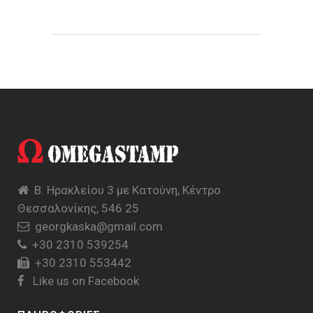
Β. Ηρακλείου 3 με Κατούνη, Κέντρο
Θεσσαλονίκης, 546 25
georgkaska@gmail.com
+30 2310 539254
+30 2310 553442
Like us on Facebook