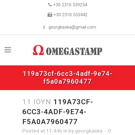
+30 2310 539254
+30 2310 553442
georgkaska@gmail.com
119a73cf-6cc3-4adf-9e74-
f5a0a7960477
11 ΙΟΎΝ
119A73CF-
6CC3-4ADF-9E74-
F5A0A7960477
Posted at 11:44h
in
by
georgkaska
0