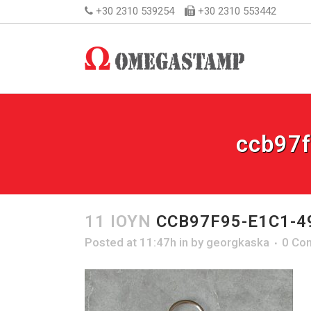
+30 2310 539254
+30 2310 553442
ccb97
11 ΙΟΎΝ
CCB97F95-E1C1-4
Posted at 11:47h
in
by
georgkaska
0 Co