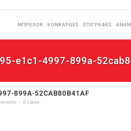
ΜΠΡΕΛΟΚ
ΚΟΝΚΑΡΔΕΣ
ΕΠΙΓΡΑΦΕΣ
ΑΝΑΜ
f95-e1c1-4997-899a-52cab8
997-899A-52CAB80B41AF
mments
0
Likes